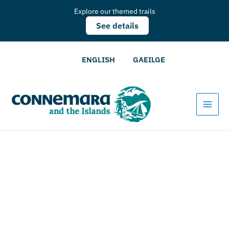
Explore our themed trails
See details
ENGLISH
GAEILGE