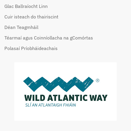
Glac Ballraíocht Linn
Cuir isteach do thairiscint
Déan Teagmháil
Téarmaí agus Coinníollacha na gComórtas
Polasaí Príobháideachais