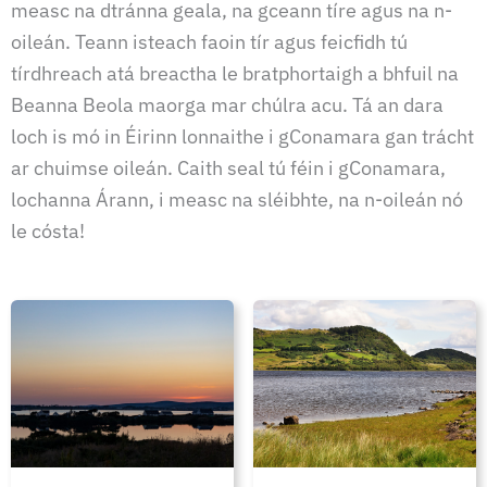
measc na dtránna geala, na gceann tíre agus na n-
oileán. Teann isteach faoin tír agus feicfidh tú
tírdhreach atá breactha le bratphortaigh a bhfuil na
Beanna Beola maorga mar chúlra acu. Tá an dara
loch is mó in Éirinn lonnaithe i gConamara gan trácht
ar chuimse oileán. Caith seal tú féin i gConamara,
lochanna Árann, i measc na sléibhte, na n-oileán nó
le cósta!