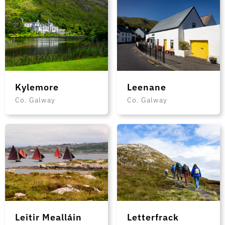
Kylemore
Leenane
Co. Galway
Co. Galway
Leitir Mealláin
Letterfrack