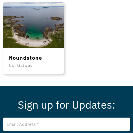
Roundstone
Co. Galway
Sign up for Updates:
E
m
a