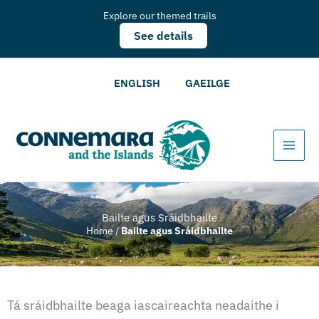
Explore our themed trails
See details
ENGLISH
GAEILGE
Bailte agus Sráidbhailte
Home
/
Bailte agus Sráidbhailte
Tá sráidbhailte beaga iascaireachta neadaithe i